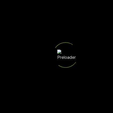
COLLABORAZIONI
LET'S WORK
Scrivici
TOGHETER
Quick
Support
Iscriviti alla
Link
Newsletter
0184 -
639815
e-
mail@rmbstudiofficial.com
Iscriviti